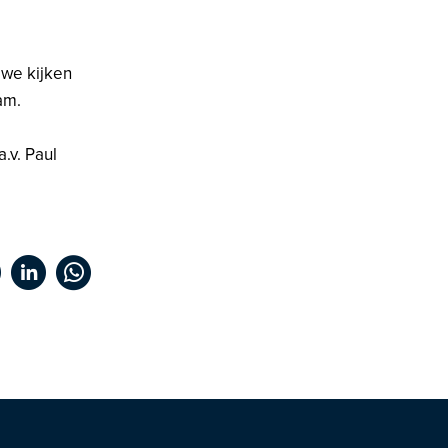
 we kijken
am.
a.v. Paul