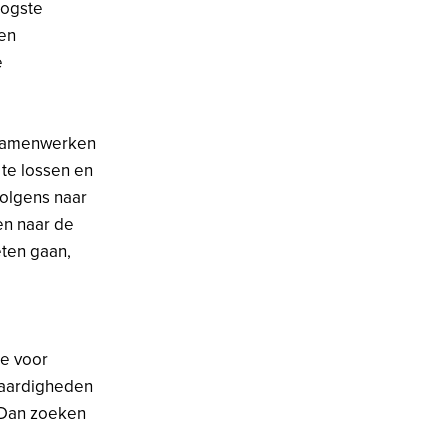
oogste
ken
e
 samenwerken
te lossen en
rvolgens naar
en naar de
eten gaan,
ie voor
vaardigheden
 Dan zoeken