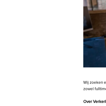
Wij zoeken ee
zowel fullti
Over Verker