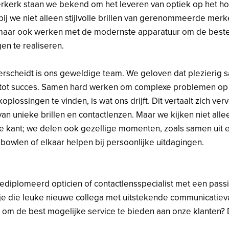
erkerk staan we bekend om het leveren van optiek op het h
bij we niet alleen stijlvolle brillen van gerenommeerde mer
maar ook werken met de modernste apparatuur om de best
en te realiseren.
rscheidt is ons geweldige team. We geloven dat plezierig
s tot succes. Samen hard werken om complexe problemen op 
koplossingen te vinden, is wat ons drijft. Dit vertaalt zich ve
van unieke brillen en contactlenzen. Maar we kijken niet alle
e kant; we delen ook gezellige momenten, zoals samen uit 
bowlen of elkaar helpen bij persoonlijke uitdagingen.
ediplomeerd opticien of contactlensspecialist met een pass
je die leuke nieuwe collega met uitstekende communicatie
om de best mogelijke service te bieden aan onze klanten?