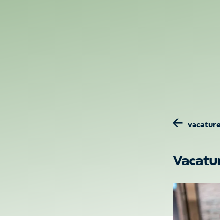
brillen
contactlenz
Alle merken
Contactlenzen
Zonnebrillen
Abonnementen
Kinderbrillen
Brillenglas
vacature
Vacatur