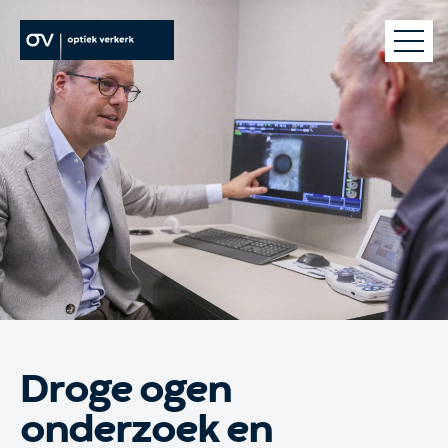
brillen
contactlenzen
oogzorg
webshop
optiek verkerk
Droge ogen
onderzoek en